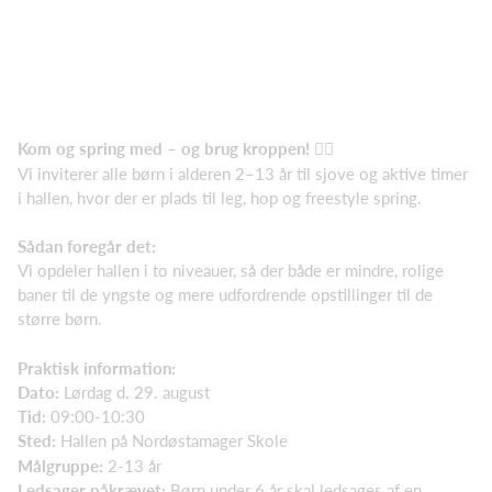
Kom og spring med – og brug kroppen! 🤸‍♂️
Vi inviterer alle børn i alderen 2–13 år til sjove og aktive timer
i hallen, hvor der er plads til leg, hop og freestyle spring.
Sådan foregår det
:
Vi opdeler hallen i to niveauer, så der både er mindre, rolige
baner til de yngste og mere udfordrende opstillinger til de
større børn.
Praktisk information:
Dato:
Lørdag d. 29. august
Tid:
09:00-10:30
Sted:
Hallen på Nordøstamager Skole
Målgruppe:
2-13 år
Ledsager påkrævet:
Børn under 6 år skal ledsages af en