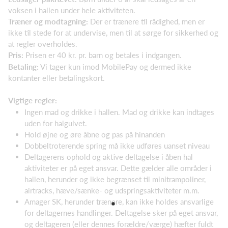
voksen i hallen under hele aktiviteten.
Træner og modtagning:
Der er trænere til rådighed, men er
ikke til stede for at undervise, men til at sørge for sikkerhed og
at regler overholdes.
Pris:
Prisen er 40 kr. pr. barn og betales i indgangen.
Betaling:
Vi tager kun imod MobilePay og dermed ikke
kontanter eller betalingskort.
Vigtige regler:
Ingen mad og drikke i hallen. Mad og drikke kan indtages
uden for halgulvet.
Hold øjne og øre åbne og pas på hinanden
Dobbeltroterende spring må ikke udføres uanset niveau
Deltagerens ophold og aktive deltagelse i åben hal
aktiviteter er på eget ansvar. Dette gælder alle områder i
hallen, herunder og ikke begrænset til minitrampoliner,
airtracks, hæve/sænke- og udspringsaktiviteter m.m.
Amager SK, herunder trænere, kan ikke holdes ansvarlige
for deltagernes handlinger. Deltagelse sker på eget ansvar,
og deltageren (eller dennes forældre/værge) hæfter fuldt