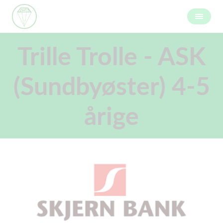
Trille Trolle - ASK
(Sundbyøster) 4-5
årige