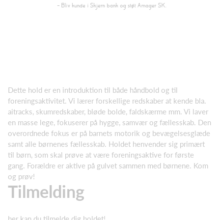
Dette hold er en introduktion til både håndbold og til
foreningsaktivitet. Vi lærer forskellige redskaber at kende bla.
aitracks, skumredskaber, bløde bolde, faldskærme mm. Vi laver
en masse lege, fokuserer på hygge, samvær og fællesskab. Den
overordnede fokus er på barnets motorik og bevægelsesglæde
samt alle børnenes fællesskab. Holdet henvender sig primært
til børn, som skal prøve at være foreningsaktive for første
gang. Forældre er aktive på gulvet sammen med børnene. Kom
og prøv!
Tilmelding
her kan du tilmelde dig holdet!