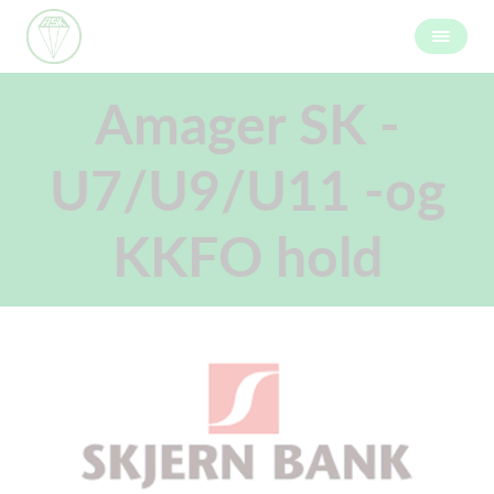
Amager SK -
U7/U9/U11 -og
KKFO hold