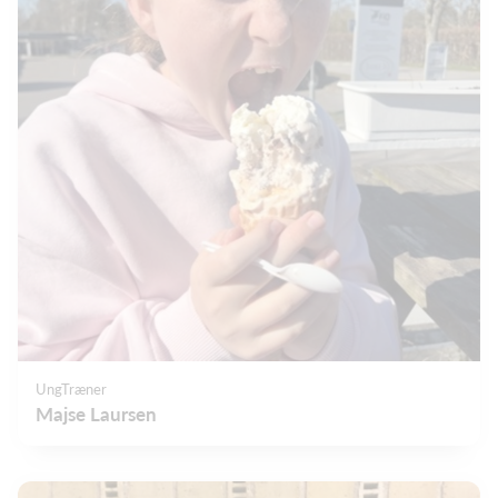
UngTræner
Majse Laursen