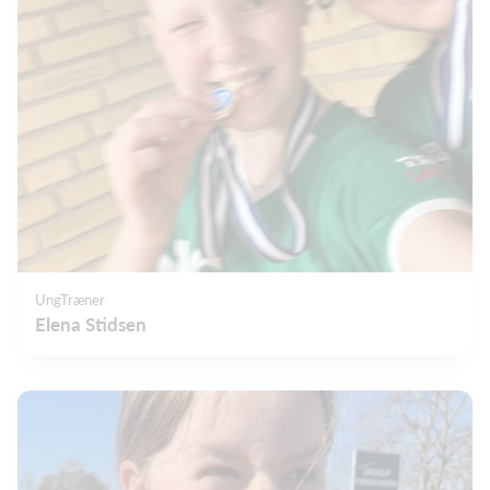
UngTræner
Elena Stidsen