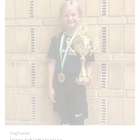
UngTræner