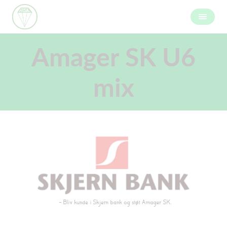
Amager SK U6
mix