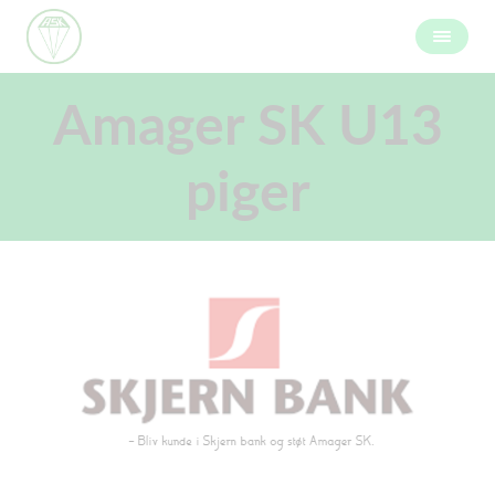
Amager SK U13
piger