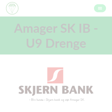
Amager SK IB -
U9 Drenge