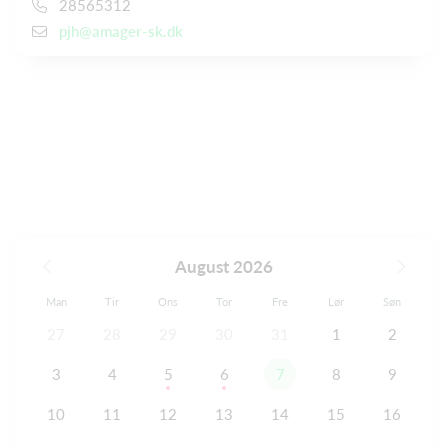
28565312
pjh@amager-sk.dk
August 2026
Man
Tir
Ons
Tor
Fre
Lør
Søn
27
28
29
30
31
1
2
3
4
5
6
7
8
9
10
11
12
13
14
15
16